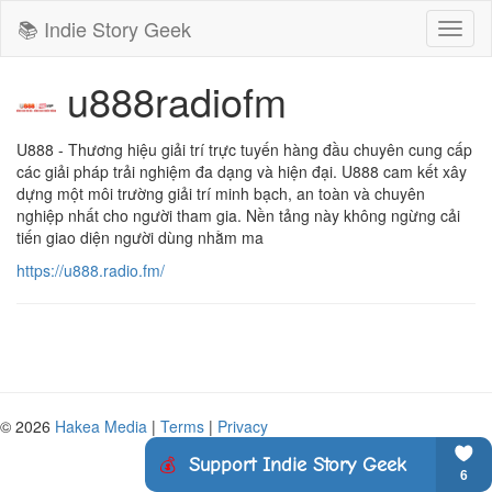
📚 Indie Story Geek
Toggl
naviga
u888radiofm
U888 - Thương hiệu giải trí trực tuyến hàng đầu chuyên cung cấp 
các giải pháp trải nghiệm đa dạng và hiện đại. U888 cam kết xây 
dựng một môi trường giải trí minh bạch, an toàn và chuyên 
nghiệp nhất cho người tham gia. Nền tảng này không ngừng cải 
tiến giao diện người dùng nhằm ma
https://u888.radio.fm/
© 2026
Hakea Media
|
Terms
|
Privacy