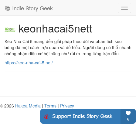
📚 Indie Story Geek
Toggl
naviga
keonhacai5nett
Kèo Nhà Cái 5 mang đến giải pháp theo dõi và phân tích kèo 
bóng đá một cách trực quan và dễ hiểu. Người dùng có thể nhanh 
chóng nhận diện cơ hội cũng như rủi ro trong từng trận đấu. 
https://keo-nha-cai-5.net/
© 2026
Hakea Media
|
Terms
|
Privacy