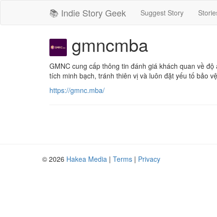
📚 Indie Story Geek
Suggest Story
Storie
gmncmba
GMNC cung cấp thông tin đánh giá khách quan về độ an
tích minh bạch, tránh thiên vị và luôn đặt yếu tố bảo 
https://gmnc.mba/
© 2026
Hakea Media
|
Terms
|
Privacy