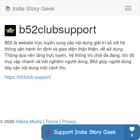
📚 Indie Story Geek
Toggl
naviga
b52clubsupport
B52 là website trực tuyến cung cấp nội dung giải trí số với hệ 
thống vận hành ổn định và giao diện thân thiện, dễ sử dụng. 
Thông qua nền tảng trực tuyến, hệ thống trò chơi đa dạng, tốc độ 
truy cập nhanh và trải nghiệm người dùng, B52 giúp người dùng 
tiếp cận nội dung một cách thu
https://b52club.support/
© 2026
Hakea Media
|
Terms
|
Privacy